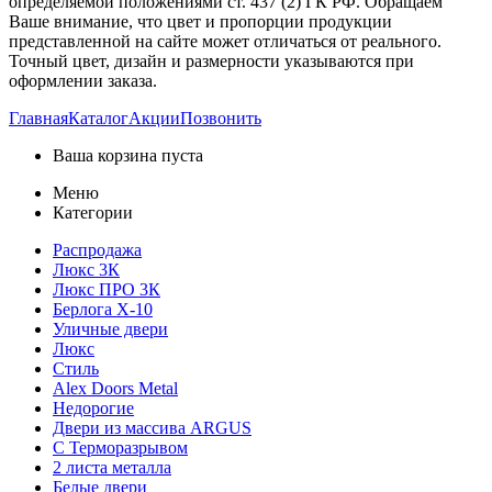
определяемой положениями ст. 437 (2) ГК РФ. Обращаем
Ваше внимание, что цвет и пропорции продукции
представленной на сайте может отличаться от реального.
Точный цвет, дизайн и размерности указываются при
оформлении заказа.
Главная
Каталог
Акции
Позвонить
Ваша корзина пуста
Меню
Категории
Распродажа
Люкс 3К
Люкс ПРО 3К
Берлога Х-10
Уличные двери
Люкс
Стиль
Alex Doors Metal
Недорогие
Двери из массива ARGUS
С Терморазрывом
2 листа металла
Белые двери