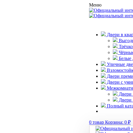
Меню
Двери в ква
Выгодн
Трёхко
Чёрные
Белые 
Уличные дв
Взломостойк
Двери преми
Двери с умн
Межкомнатн
Двери 
Двери 
Полный ката
0
товар
Корзина:
0
₽