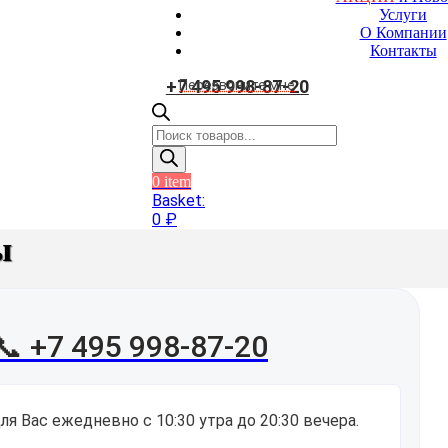
Услуги
О Компании
Контакты
+7 495 998-87-20
Перезвоните мне
Поиск
товаров
0
item
Basket:
0
₽
ы
📞 +7 495 998-87-20
я Вас ежедневно с 10:30 утра до 20:30 вечера.