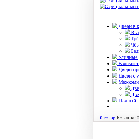
Двери в 
Выг
Трё
Чёр
Бел
Уличные 
Взломост
Двери пр
Двери с 
Межкомна
Две
Две
Полный к
0
товар
Корзина: