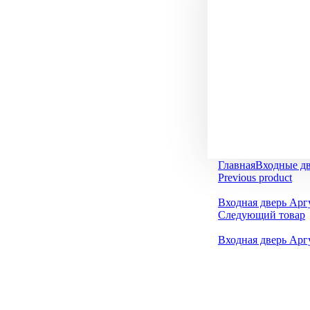
Главная
Входные д
Previous product
Входная дверь Арг
Следующий товар
Входная дверь Арг