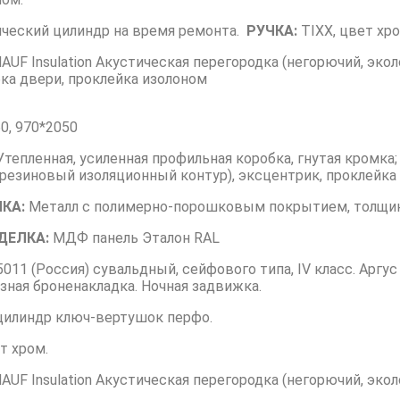
ческий цилиндр на время ремонта.
РУЧКА:
TIXX, цвет хро
AUF Insulation Акустическая перегородка (негорючий, экол
ка двери, проклейка изолоном
0, 970*2050
тепленная, усиленная профильная коробка, гнутая кромка
резиновый изоляционный контур), эксцентрик, проклейка
КА:
Металл с полимерно-порошковым покрытием, толщино
ДЕЛКА:
МДФ панель Эталон RAL
011 (Россия) сувальдный, сейфового типа, IV класс. Аргус
езная броненакладка. Ночная задвижка.
илиндр ключ-вертушок перфо.
т хром.
AUF Insulation Акустическая перегородка (негорючий, экол