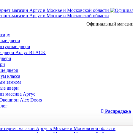
Официальный магази
ртиру
ые двери
нтурные двери
 двери Аргус BLACK
двери
ери
ие двери
ум класса
ым замком
ые двери
из массива Аргус
Экошпон Alex Doors
лог
Распродажа