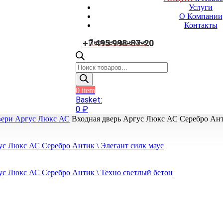
Услуги
О Компании
Контакты
+7 495 998-87-20
Перезвоните мне
Поиск
товаров
0
item
Basket:
0
₽
вери Аргус Люкс АС
Входная дверь Аргус Люкс АС Серебро Ант
ус Люкс АС Серебро Антик \ Элегант силк маус
ус Люкс АС Серебро Антик \ Техно светлый бетон