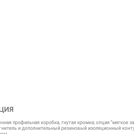
ЦИЯ
енная профильная коробка, гнутая кромка; опция “мягкое 
тнитель и дополнительный резиновый изоляционный конту
ном.