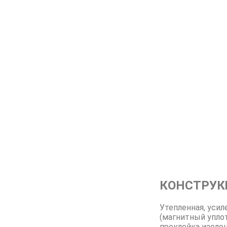
КОНСТРУК
Утепленная, усил
(магнитный упло
проклейка изоло