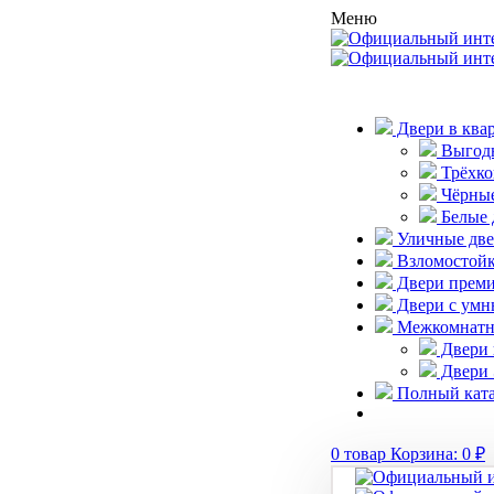
Меню
Двери в ква
Выгодн
Трёхко
Чёрные
Белые 
Уличные дв
Взломостойк
Двери преми
Двери с умн
Межкомнатн
Двери 
Двери 
Полный ката
0
товар
Корзина:
0
₽