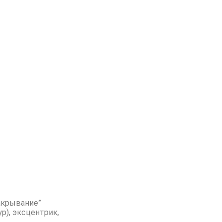
закрывание”
р), эксцентрик,